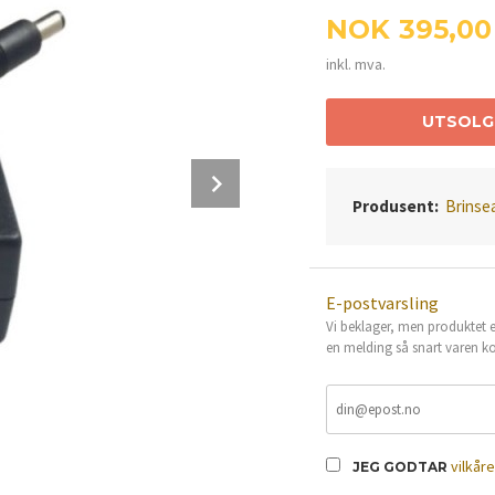
Pris
NOK
395,00
inkl. mva.
UTSOLG
Next
Produsent:
Brinse
E-postvarsling
Vi beklager, men produktet er
en melding så snart varen ko
vilkår
JEG GODTAR