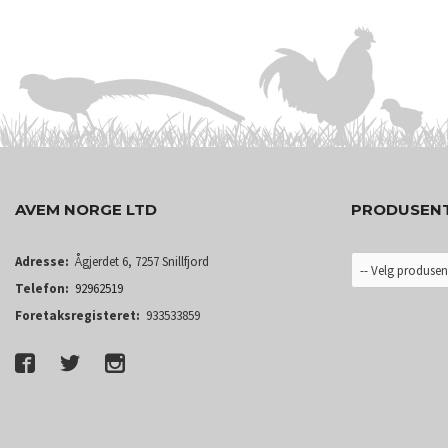
AVEM NORGE LTD
PRODUSEN
Adresse:
Ågjerdet 6, 7257 Snillfjord
Telefon:
92962519
Foretaksregisteret:
933533859