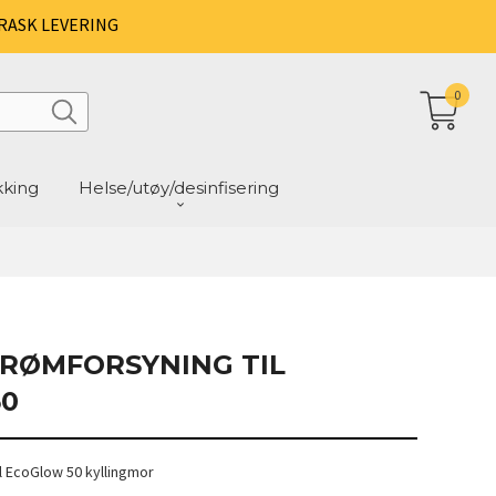
RASK LEVERING
0
kking
Helse/utøy/desinfisering
TRØMFORSYNING TIL
0
l EcoGlow 50 kyllingmor