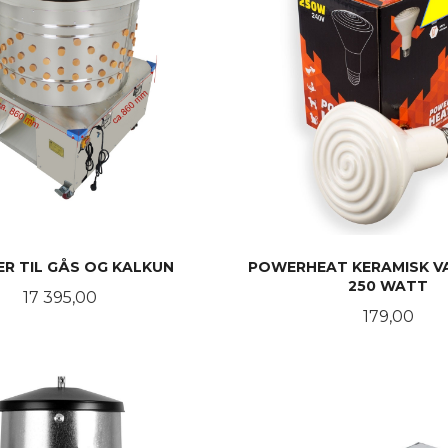
ER TIL GÅS OG KALKUN
POWERHEAT KERAMISK 
250 WATT
Pris
17 395,00
Pris
179,00
KJØP
KJØP