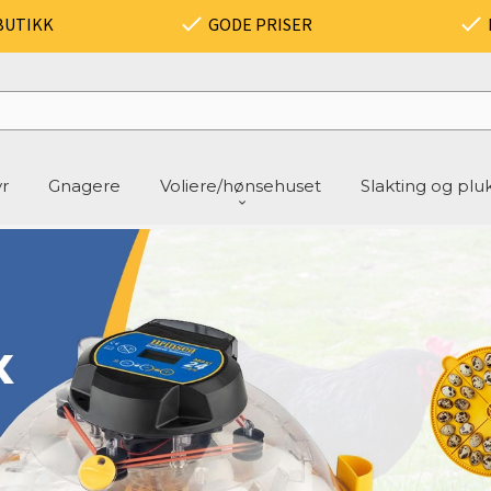
BUTIKK
GODE PRISER
yr
Gnagere
Voliere/hønsehuset
Slakting og plu