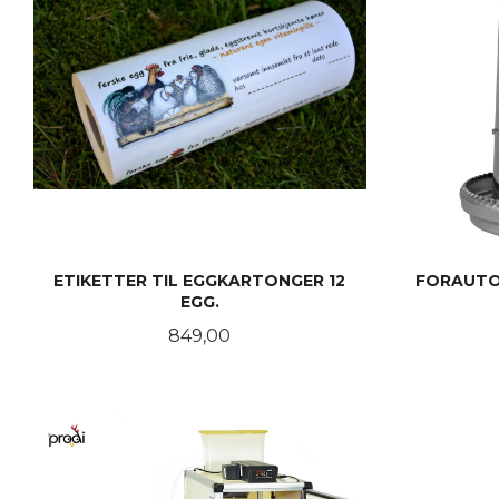
ETIKETTER TIL EGGKARTONGER 12
FORAUTOM
EGG.
Pris
849,00
KJØP