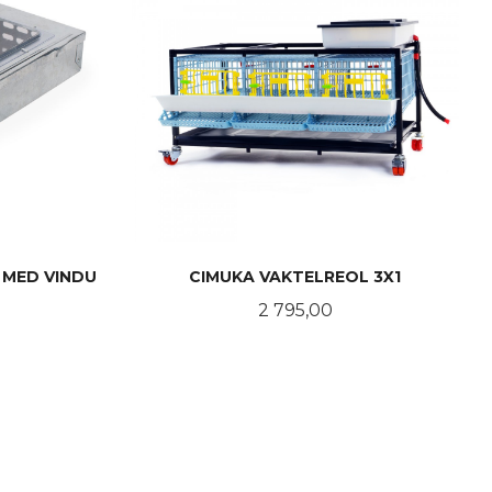
 MED VINDU
CIMUKA VAKTELREOL 3X1
Pris
2 795,00
KJØP