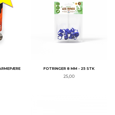
VARMEPÆRE
FOTRINGER 8 MM - 25 STK
Pris
25,00
LES MER