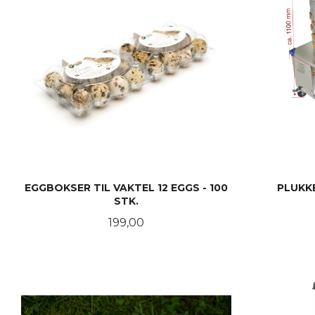
EGGBOKSER TIL VAKTEL 12 EGGS - 100
PLUKK
STK.
Pris
199,00
KJØP