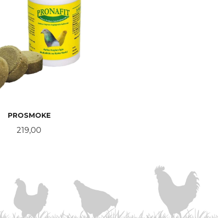
PROSMOKE
Pris
219,00
KJØP