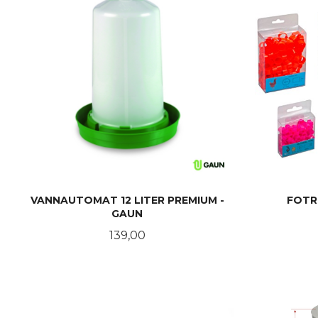
VANNAUTOMAT 12 LITER PREMIUM -
FOTRI
GAUN
Pris
139,00
KJØP