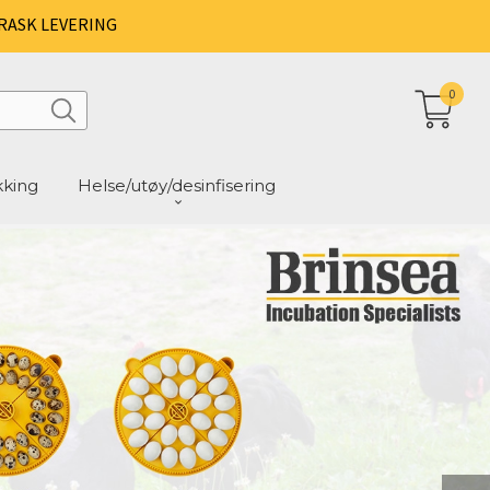
RASK LEVERING
0
kking
Helse/utøy/desinfisering