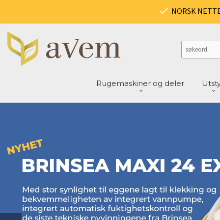
Gå
PRODUKTER
NORSK NETT
Lukk
til
innholdet
Rugemaskiner og deler
Utst