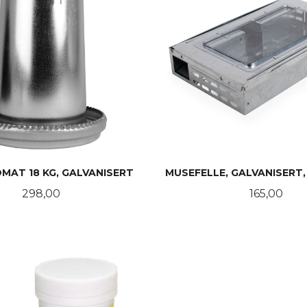
AT 18 KG, GALVANISERT
MUSEFELLE, GALVANISERT,
Pris
Pris
298,00
165,00
KJØP
KJØP