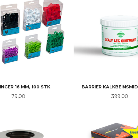
NGER 16 MM, 100 STK
BARRIER KALKBEINSMID
Pris
Pris
79,00
399,00
LES MER
KJØP