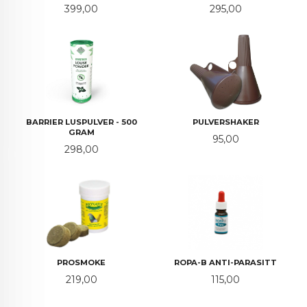
Pris
Pris
399,00
295,00
BARRIER LUSPULVER - 500
PULVERSHAKER
GRAM
Pris
95,00
Pris
298,00
PROSMOKE
ROPA-B ANTI-PARASITT
Pris
Pris
219,00
115,00