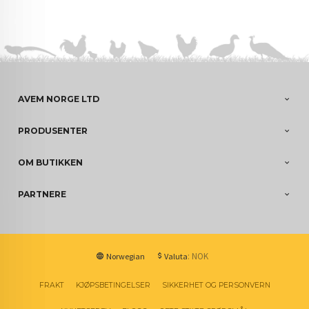
AVEM NORGE LTD
PRODUSENTER
OM BUTIKKEN
PARTNERE
: NOK
Norwegian
Valuta
FRAKT
KJØPSBETINGELSER
SIKKERHET OG PERSONVERN