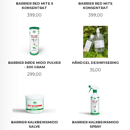
BARRIER RED MITE X
BARRIER RED MITE
KONSENTRAT
KONSENTRAT
Pris
Pris
399,00
399,00
BARRIER RØDE MIDD PULVER
HÅNDGEL DESINFISERING
- 500 GRAM
Pris
35,00
Pris
299,00
BARRIER KALKBEINSMIDD
BARRIER KALKBEINSMIDD
SALVE
SPRAY