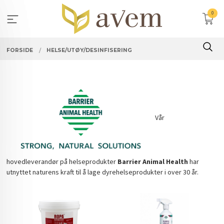
Gå
0
til
innholdet
FORSIDE
HELSE/UTØY/DESINFISERING
Vår
hovedleverandør på helseprodukter
Barrier Animal Health
har
utnyttet naturens kraft til å lage dyrehelseprodukter i over 30 år.