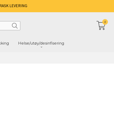
RASK LEVERING
0
kking
Helse/utøy/desinfisering