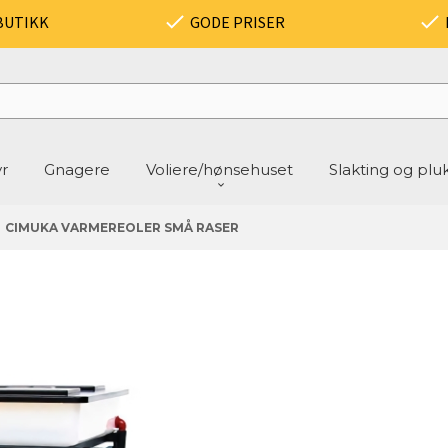
BUTIKK
GODE PRISER
yr
Gnagere
Voliere/hønsehuset
Slakting og plu
CIMUKA VARMEREOLER SMÅ RASER