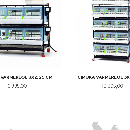
 VARMEREOL 3X2, 25 CM
CIMUKA VARMEREOL 3X5
Pris
Pris
6 995,00
13 395,00
LES MER
KJØP