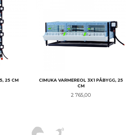
, 25 CM
CIMUKA VARMEREOL 3X1 PÅBYGG, 25
CM
Pris
2 765,00
LES MER