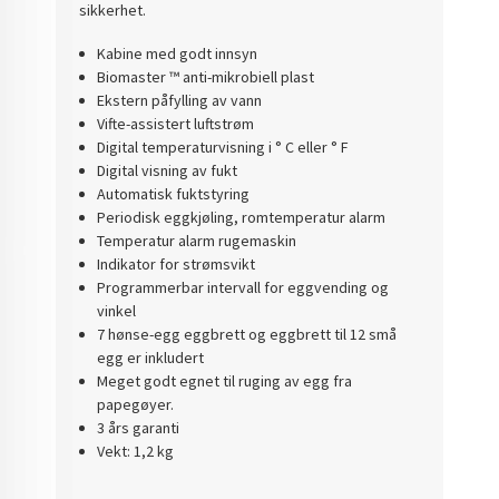
sikkerhet.
K
abine med godt
innsyn
Biomaster ™ anti-mikrobiell plast
Ekstern påfylling av vann
Vifte
-assistert luftstrøm
Digital temperaturvisning i ° C eller ° F
Digital visning av fukt
Automatisk fuktstyring
Periodisk eggkjøling, romtemperatur alarm
Temperatur alarm rugemaskin
Indikator for strømsvikt
Programmerbar intervall for eggvending og
vinkel
7 hønse-egg eggbrett og eggbrett til 12 små
egg er inkludert
Meget godt egnet til ruging av egg fra
papegøyer.
3 års garanti
Vekt: 1,2 kg