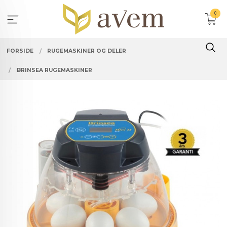
Gå
0
til
innholdet
FORSIDE
RUGEMASKINER OG DELER
BRINSEA RUGEMASKINER