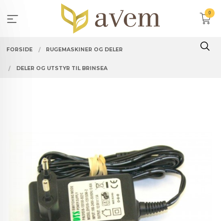
Gå
0
til
innholdet
FORSIDE
RUGEMASKINER OG DELER
DELER OG UTSTYR TIL BRINSEA