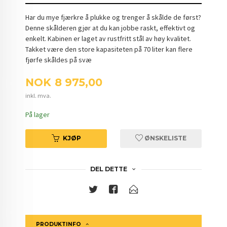
Har du mye fjærkre å plukke og trenger å skålde de først?
Denne skålderen gjør at du kan jobbe raskt, effektivt og
enkelt. Kabinen er laget av rustfritt stål av høy kvalitet.
Takket være den store kapasiteten på 70 liter kan flere
fjørfe skåldes på svæ
Pris
NOK
8 975,00
inkl. mva.
På lager
KJØP
ØNSKELISTE
DEL DETTE
PRODUKTINFO