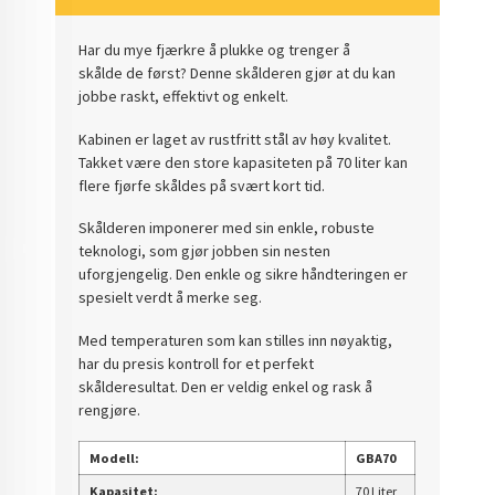
Har du mye fjærkre å plukke og trenger å
skålde de først? Denne skålderen gjør at du kan
jobbe raskt, effektivt og enkelt.
Kabinen er laget av rustfritt stål av høy kvalitet.
Takket være den store kapasiteten på 70 liter kan
flere fjørfe skåldes på svært kort tid.
Skålderen imponerer med sin enkle, robuste
teknologi, som gjør jobben sin nesten
uforgjengelig. Den enkle og sikre håndteringen er
spesielt verdt å merke seg.
Med temperaturen som kan stilles inn nøyaktig,
har du presis kontroll for et perfekt
skålderesultat. Den er veldig enkel og rask å
rengjøre.
Modell:
GBA70
Kapasitet:
70 Liter