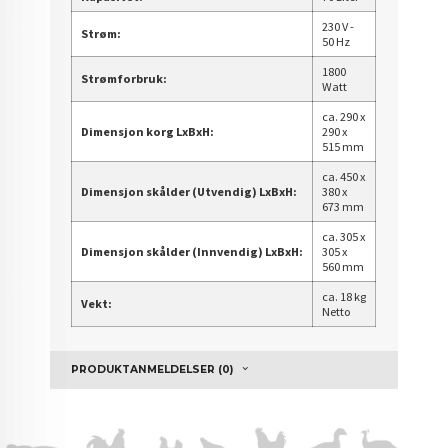
230 V -
Strøm:
50 Hz
1800
Strømforbruk:
Watt
ca. 290 x
Dimensjon korg LxBxH:
290 x
515 mm
ca. 450 x
Dimensjon skålder (Utvendig) LxBxH:
380 x
673 mm
ca. 305 x
Dimensjon skålder (Innvendig)
LxBxH:
305 x
560 mm
ca. 18 kg
Vekt:
Netto
PRODUKTANMELDELSER (0)