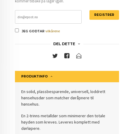
kommer tilbake på lager igjen.
REGISTRER
vilkårene
JEG GODTAR
DEL DETTE
PRODUKTINFO
En solid, plassbesparende, universell, loddrett
hønsehusdør som matcher døråpnere til
hønsehus.
En 2-trinns metalldør som minimerer den totale
høyden som kreves. Leveres komplett med
dørløpere.