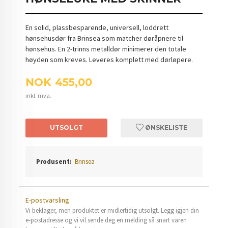
En solid, plassbesparende, universell, loddrett
hønsehusdør fra Brinsea som matcher døråpnere til
hønsehus. En 2-trinns metalldør minimerer den totale
høyden som kreves. Leveres komplett med dørløpere.
Pris
NOK
455,00
inkl. mva.
UTSOLGT
ØNSKELISTE
Produsent:
Brinsea
E-postvarsling
Vi beklager, men produktet er midlertidig utsolgt. Legg igjen din
e-postadresse og vi vil sende deg en melding så snart varen