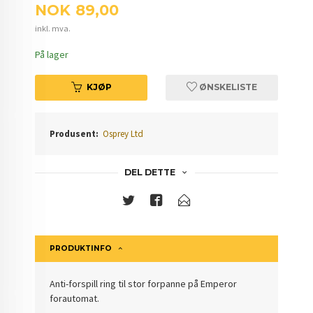
Pris
NOK
89,00
inkl. mva.
På lager
KJØP
ØNSKELISTE
Produsent:
Osprey Ltd
DEL DETTE
PRODUKTINFO
Anti-forspill ring til stor forpanne på Emperor
forautomat.