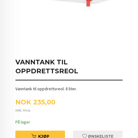
VANNTANK TIL
OPPDRETTSREOL
Vanntank til oppdrettsreol. 8 liter.
Pris
NOK
235,00
inkl. mva.
På lager
KJØP
ØNSKELISTE