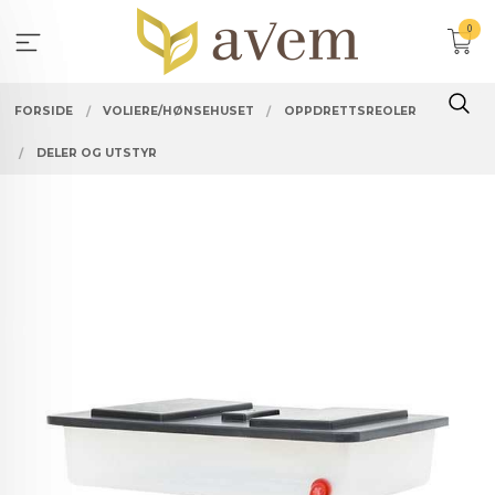
Gå
0
til
innholdet
FORSIDE
VOLIERE/HØNSEHUSET
OPPDRETTSREOLER
DELER OG UTSTYR