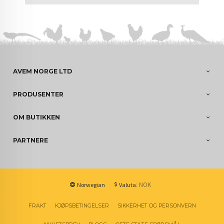
AVEM NORGE LTD
PRODUSENTER
OM BUTIKKEN
PARTNERE
: NOK
Norwegian
Valuta
FRAKT
KJØPSBETINGELSER
SIKKERHET OG PERSONVERN