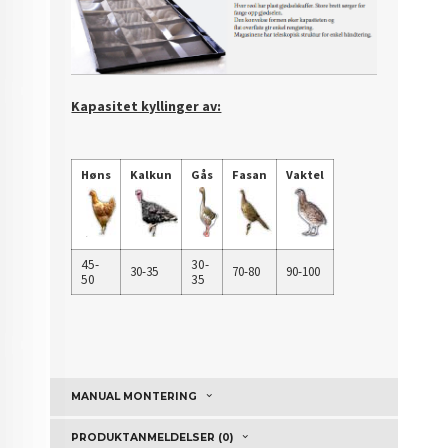
Kapasitet kyllinger av:
Høns
Kalkun
Gås
Fasan
Vaktel
45-
30-
30-35
70-80
90-100
50
35
MANUAL MONTERING
PRODUKTANMELDELSER (0)