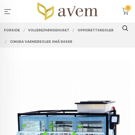
Gå
0
til
innholdet
FORSIDE
VOLIERE/HØNSEHUSET
OPPDRETTSREOLER
CIMUKA VARMEREOLER SMÅ RASER