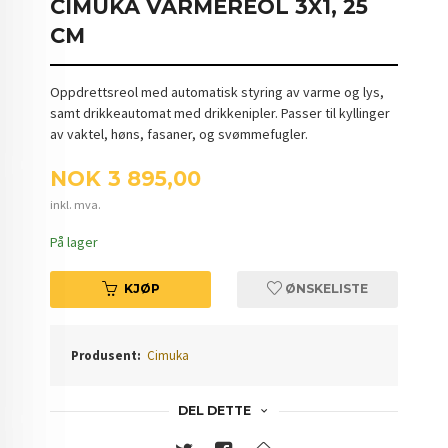
CIMUKA VARMEREOL 3X1, 25
CM
Oppdrettsreol med automatisk styring av varme og lys,
samt drikkeautomat med drikkenipler. Passer til kyllinger
av vaktel, høns, fasaner, og svømmefugler.
Pris
NOK
3 895,00
inkl. mva.
På lager
KJØP
ØNSKELISTE
Produsent:
Cimuka
DEL DETTE