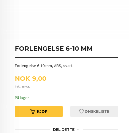
FORLENGELSE 6-10 MM
Forlengelse 6-10 mm, ABS, svart.
Pris
NOK
9,00
inkl. mva.
På lager
KJØP
ØNSKELISTE
DEL DETTE