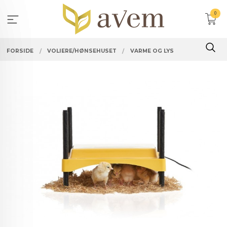
Gå
0
til
innholdet
FORSIDE
VOLIERE/HØNSEHUSET
VARME OG LYS