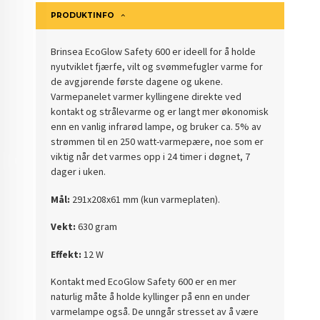
PRODUKTINFO
Brinsea EcoGlow Safety 600 er ideell for å holde
nyutviklet fjærfe, vilt og svømmefugler varme for
de avgjørende første dagene og ukene.
Varmepanelet varmer kyllingene direkte ved
kontakt og strålevarme og er langt mer økonomisk
enn en vanlig infrarød lampe, og bruker ca. 5% av
strømmen til en 250 watt-varmepære, noe som er
viktig når det varmes opp i 24 timer i døgnet, 7
dager i uken.
Mål:
291x208x61 mm (kun varmeplaten).
Vekt:
630 gram
Effekt:
12 W
Kontakt med EcoGlow Safety 600 er en mer
naturlig måte å holde kyllinger på enn en under
varmelampe også. De unngår stresset av å være