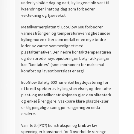
under lys både dag og natt, kyllingene blir vant til
lysendringer i natt og dag som forbedrer
vektøkning og fjærvekst.
Metallvarmerplaten til EcoGlow 600 forbedrer
varmestrålingen og temperaturevennlighet under
kyllingmoren etter som metall er en mye bedre
leder av varme sammenlignet med
plastalternativer. Den nedre kontakttemperaturen
og den brede høydejusteringen betyr at kyllinger
kan "kontaktes" (som morhønen) for maksimal
komfort og lavest bortsløst energi.
EcoGlow Safety 600 har enkel høydejustering for
et bredt spekter av kyllingstørrelser, og den tøffe
plast- og metallkonstruksjonen gjør den slitesterk
og enkel å rengjøre. Vaskbare klare plastdeksler
er tilgjengelige som gjør rengjøringen enda
enklere.
Vanntett (IPX7) konstruksjon og bruk av lav
spenning er konstruert for å overholde strenge