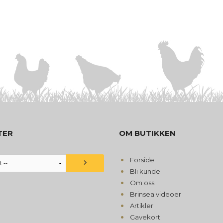
TER
OM BUTIKKEN
Forside
Bli kunde
Om oss
Brinsea videoer
Artikler
Gavekort