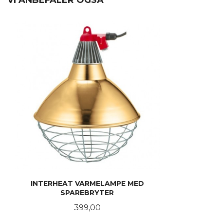
VI ANBEFALER OGSÅ
INTERHEAT VARMELAMPE MED
SPAREBRYTER
Pris
399,00