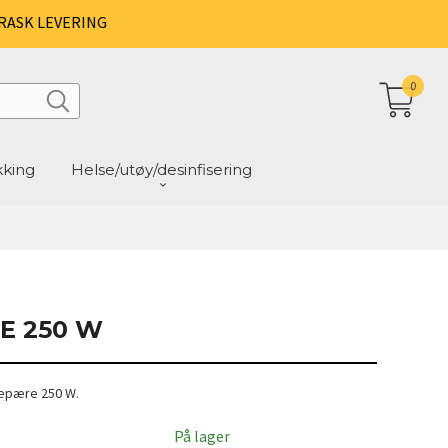
RASK LEVERING
0
kking
Helse/utøy/desinfisering
E 250 W
epære 250 W.
På lager