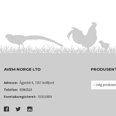
LES MER
AVEM NORGE LTD
PRODUSEN
Adresse:
Ågjerdet 6, 7257 Snillfjord
Telefon:
92962519
Foretaksregisteret:
933533859