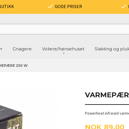
BUTIKK
GODE PRISER
yr
Gnagere
Voliere/hønsehuset
Slakting og plu
MEPÆRE 250 W
VARMEPÆR
Powerheat infrarød varm
Pris
NOK
89,00