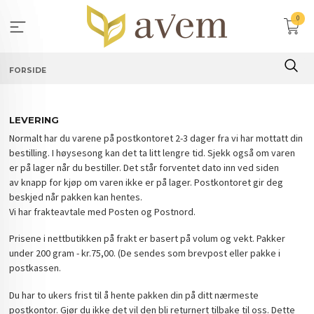
Gå
0
til
innholdet
FORSIDE
LEVERING
Normalt har du varene på postkontoret 2-3 dager fra vi har mottatt din
bestilling. I høysesong kan det ta litt lengre tid. Sjekk også om varen
er på lager når du bestiller. Det står forventet dato inn ved siden
av knapp for kjøp om varen ikke er på lager. Postkontoret gir deg
beskjed når pakken kan hentes.
Vi har frakteavtale med Posten og Postnord.
Prisene i nettbutikken på frakt er basert på volum og vekt. Pakker
under 200 gram - kr.75,00. (De sendes som brevpost eller pakke i
postkassen.
Du har to ukers frist til å hente pakken din på ditt nærmeste
postkontor. Gjør du ikke det vil den bli returnert tilbake til oss. Dette