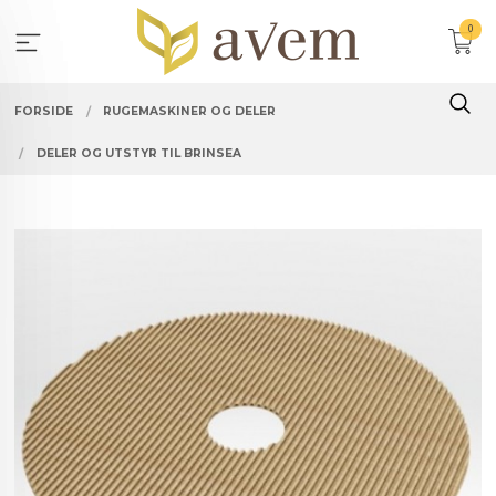
Gå
0
til
innholdet
FORSIDE
RUGEMASKINER OG DELER
DELER OG UTSTYR TIL BRINSEA