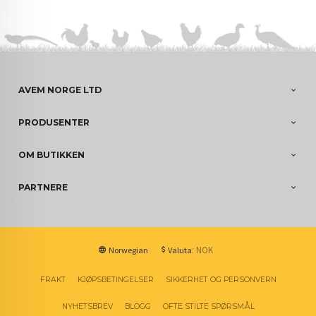
AVEM NORGE LTD
PRODUSENTER
OM BUTIKKEN
PARTNERE
: NOK
Norwegian
Valuta
FRAKT
KJØPSBETINGELSER
SIKKERHET OG PERSONVERN
NYHETSBREV
BLOGG
OFTE STILTE SPØRSMÅL