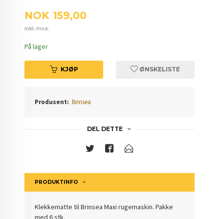
Pris
NOK
159,00
inkl. mva.
På lager
KJØP
ØNSKELISTE
Produsent:
Brinsea
DEL DETTE
PRODUKTINFO
Klekkematte til Brinsea Maxi rugemaskin. Pakke
med 6 stk.