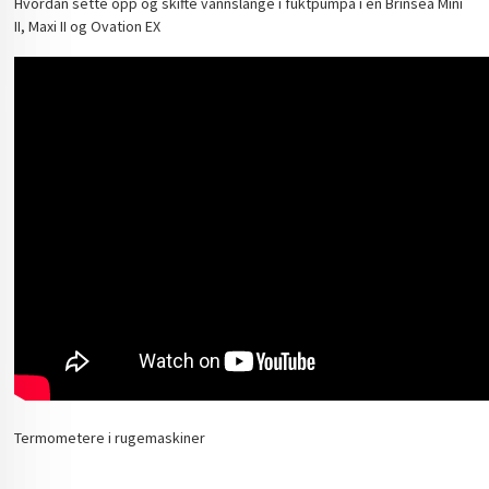
Hvordan sette opp og skifte vannslange i fuktpumpa i en Brinsea Mini
II, Maxi II og Ovation EX
Termometere i rugemaskiner