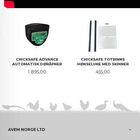
CHICKSAFE ADVANCE
CHICKSAFE TOTRINNS
AUTOMATISK DØRÅPNER
HØNSELUKE MED SKINNER
Pris
Pris
1 895,00
455,00
AVEM NORGE LTD