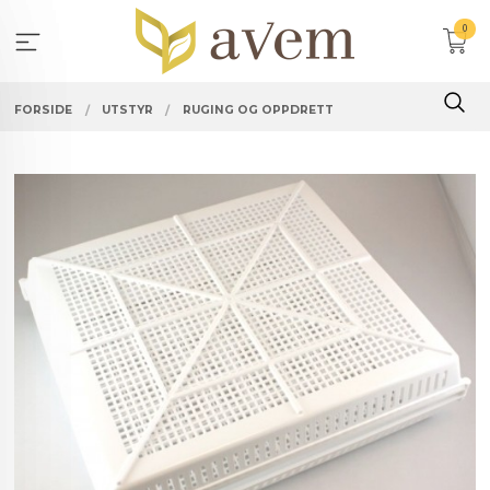
Gå
0
til
innholdet
FORSIDE
UTSTYR
RUGING OG OPPDRETT