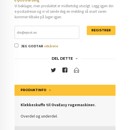
E-postvarsling
Vi beklager, men produktet er midlertidig utsolgt. Legg igjen din
e-postadresse og vi vil sende deg en melding så snart varen
kommer tilbake på lager igjen.
REGISTRER
vilkårene
JEG GODTAR
DEL DETTE
PRODUKTINFO
Klekkeskuffe til OvaEasy rugemaskiner.
Overdel og underdel.