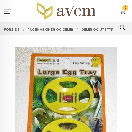
Gå
0
til
innholdet
FORSIDE
RUGEMASKINER OG DELER
DELER OG UTSTYR