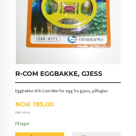
R-COM EGGBAKKE, GJESS
Eggbakke til R-Com Mini for egg fra gjess, påfugler.
Pris
NOK
195,00
inkl. mva.
På lager