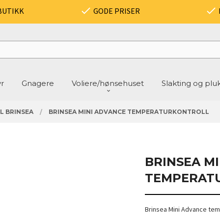
BUTIKK
GODE PRISER
yr
Gnagere
Voliere/hønsehuset
Slakting og plu
L BRINSEA
BRINSEA MINI ADVANCE TEMPERATURKONTROLL
BRINSEA M
TEMPERAT
Brinsea Mini Advance tem