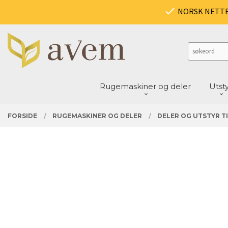
Gå
PRODUKTER
NORSK NETT
Lukk
til
innholdet
Rugemaskiner og deler
Utst
FORSIDE
RUGEMASKINER OG DELER
DELER OG UTSTYR TI