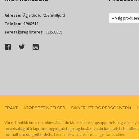
Adresse:
Ågjerdet 6, 7257 Snillfjord
Telefon:
92962519
Foretaksregisteret:
933533859
FRAKT
KJØPSBETINGELSER
SIKKERHET OG PERSONVERN
Vår nettbutikk bruker cookies slik at du får en bedre kjøpsopplevelse og vi kan yt
hovedsaklig til å lagre innloggingsdetaljer og huske hva du har puttet i handleku
normalt om du godtar dette.
Les mer
eller
endre innstillinger for cookies.