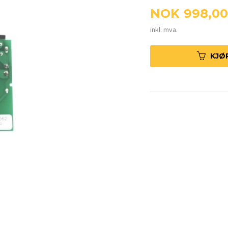
Pris
NOK
998,00
inkl. mva.
KJØ