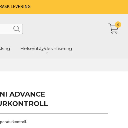
RASK LEVERING
0
kking
Helse/utøy/desinfisering
INI ADVANCE
URKONTROLL
peraturkontroll.