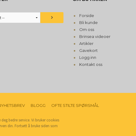
Forside
Bli kunde
Om oss
Brinsea videoer
Artikler
Gavekort
Logg inn
Kontakt oss
NYHETSBREV
BLOGG
OFTE STILTE SPØRSMÅL
e deg bedre service. Vi bruker cookies
rven din. Fortsett å bruke siden som