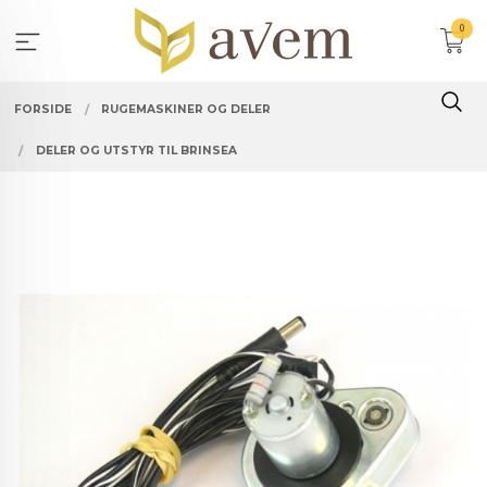
Gå
0
til
innholdet
FORSIDE
RUGEMASKINER OG DELER
DELER OG UTSTYR TIL BRINSEA