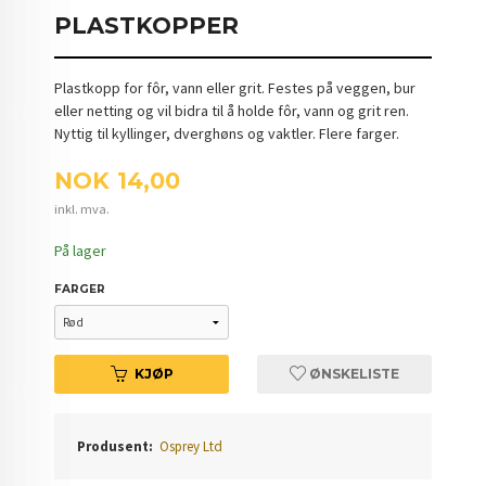
PLASTKOPPER
Plastkopp for fôr, vann eller grit. Festes på veggen, bur
eller netting og vil bidra til å holde fôr, vann og grit ren.
Nyttig til kyllinger, dverghøns og vaktler. Flere farger.
Pris
NOK
14,00
inkl. mva.
På lager
FARGER
KJØP
ØNSKELISTE
Produsent:
Osprey Ltd