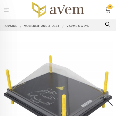
Gå
0
til
innholdet
FORSIDE
VOLIERE/HØNSEHUSET
VARME OG LYS