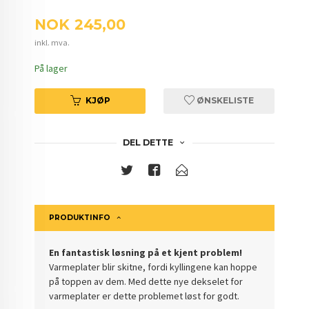
Pris
NOK
245,00
inkl. mva.
På lager
KJØP
ØNSKELISTE
DEL DETTE
PRODUKTINFO
En fantastisk løsning på et kjent problem!
Varmeplater blir skitne, fordi kyllingene kan hoppe
på toppen av dem. Med dette nye dekselet for
varmeplater er dette problemet løst for godt.