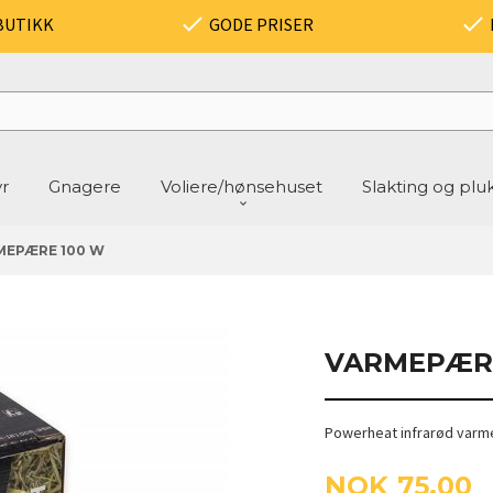
BUTIKK
GODE PRISER
yr
Gnagere
Voliere/hønsehuset
Slakting og plu
MEPÆRE 100 W
VARMEPÆRE
Powerheat infrarød varm
Pris
NOK
75,00