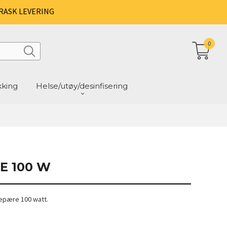
RASK LEVERING
0
kking
Helse/utøy/desinfisering
 100 W
epære 100 watt.