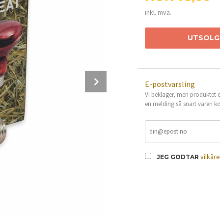
inkl. mva.
UTSOLG
Next
E-postvarsling
Vi beklager, men produktet er
en melding så snart varen ko
vilkår
JEG GODTAR